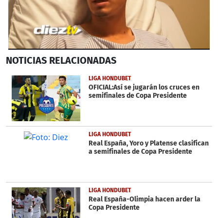
0
NOTICIAS
RELACIONADAS
seconds
of
2
LIGA HONDUBET
minutes,
OFICIAL:Así se jugarán los cruces en
34
semifinales de Copa Presidente
seconds
LIGA HONDUBET
Real España, Yoro y Platense clasifican
a semifinales de Copa Presidente
LIGA HONDUBET
Real España-Olimpia hacen arder la
Copa Presidente