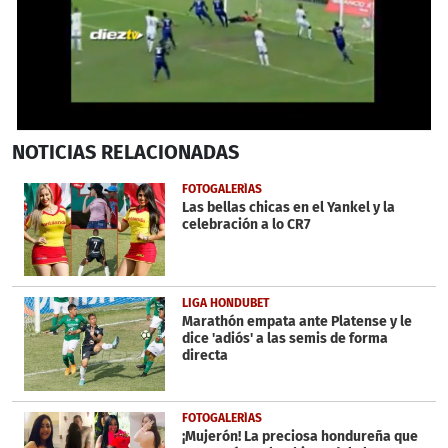
0
NOTICIAS
RELACIONADAS
seconds
of
1
FOTOGALERÍAS
minute,
Las bellas chicas en el Yankel y la
13
celebración a lo CR7
seconds
LIGA HONDUBET
Marathón empata ante Platense y le
dice 'adiós' a las semis de forma
directa
FOTOGALERÍAS
¡Mujerón! La preciosa hondureña que