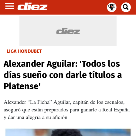
LIGA HONDUBET
Alexander Aguilar: 'Todos los
días sueño con darle títulos a
Platense'
Alexander “La Ficha” Aguilar, capitán de los escualos,
aseguró que están preparados para ganarle a Real España
y dar una alegría a su afición