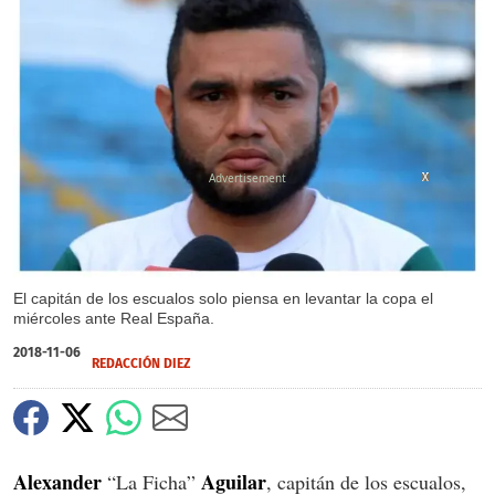
X
X
X
El capitán de los escualos solo piensa en levantar la copa el
miércoles ante Real España.
2018-11-06
REDACCIÓN DIEZ
Alexander
Aguilar
“La Ficha”
, capitán de los escualos,