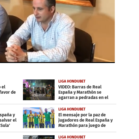
LIGA HONDUBET
 el
VIDEO: Barras de Real
favor de
España y Marathón se
agarran a pedradas en el
'clásico por la paz'
LIGA HONDUBET
España y
El mensaje por la paz de
salvar el
jugadores de Real España y
 Sula'
Marathón para juego de
Copa Presidente
LIGA HONDUBET