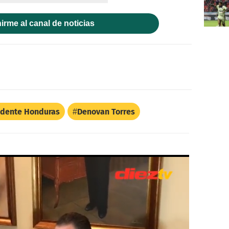
irme al canal de noticias
idente Honduras
Denovan Torres