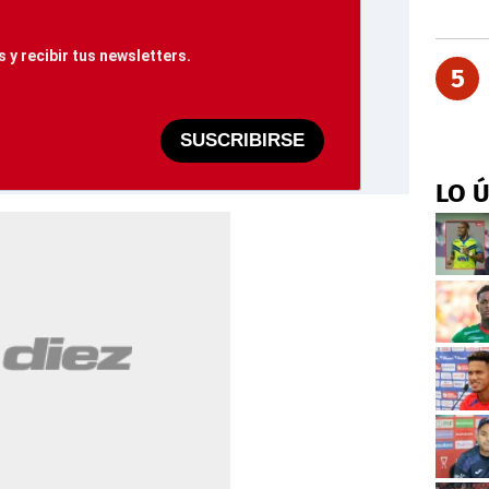
 y recibir tus newsletters.
5
SUSCRIBIRSE
LO 