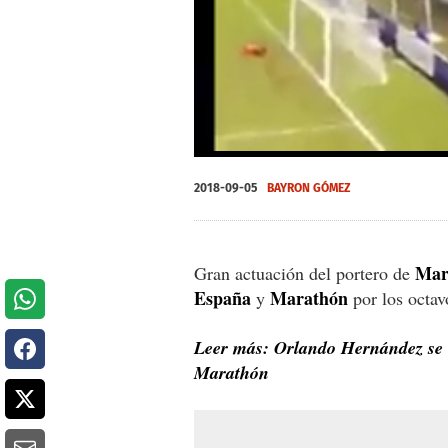
0
seconds
2018-09-05
BAYRON GÓMEZ
of
57
seconds
Volume
0%
Mar
Gran actuación del portero de
España
Marathón
y
por los octav
Leer más: Orlando Hernández se 
Marathón