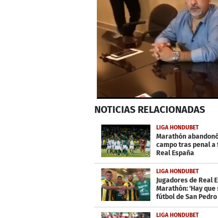
0
NOTICIAS
RELACIONADAS
seconds
of
1
LIGA HONDUBET
minute,
Marathón abandonó
54
campo tras penal a 
seconds
Volume
Real España
0%
LIGA HONDUBET
Jugadores de Real 
Marathón: 'Hay que 
fútbol de San Pedro
LIGA HONDUBET