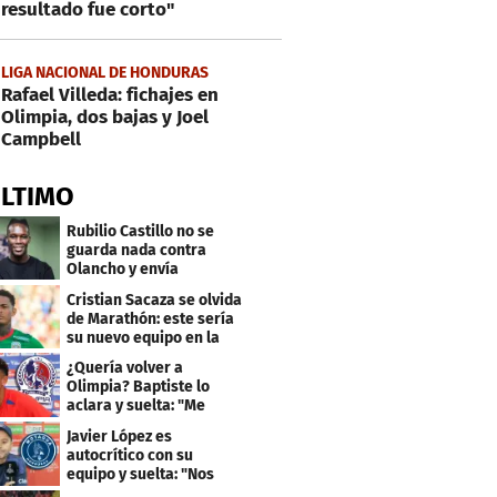
resultado fue corto"
LIGA NACIONAL DE HONDURAS
Rafael Villeda: fichajes en
Olimpia, dos bajas y Joel
Campbell
ÚLTIMO
Rubilio Castillo no se
guarda nada contra
Olancho y envía
mensaje a Bengtson
Cristian Sacaza se olvida
de Marathón: este sería
su nuevo equipo en la
Liga Nacional
¿Quería volver a
Olimpia? Baptiste lo
aclara y suelta: "Me
faltaba un equipo
Javier López es
grande"
autocrítico con su
equipo y suelta: "Nos
costó muchísimo..."