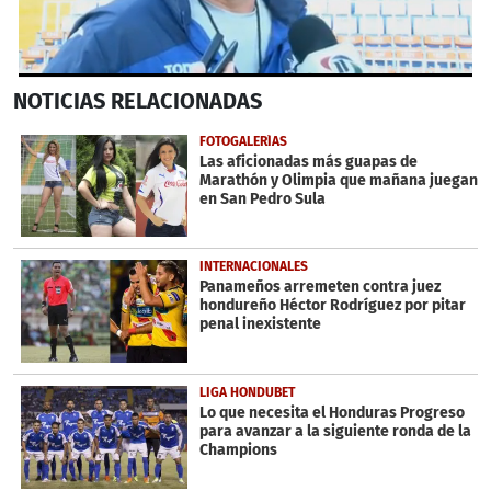
0
NOTICIAS
RELACIONADAS
seconds
of
36
FOTOGALERÍAS
seconds
Las aficionadas más guapas de
Marathón y Olimpia que mañana juegan
en San Pedro Sula
INTERNACIONALES
Panameños arremeten contra juez
hondureño Héctor Rodríguez por pitar
penal inexistente
LIGA HONDUBET
Lo que necesita el Honduras Progreso
para avanzar a la siguiente ronda de la
Champions