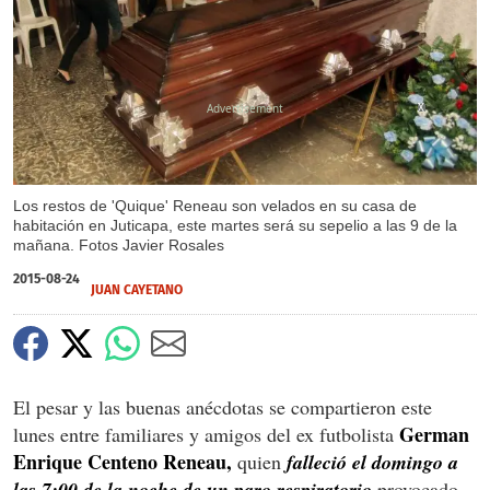
X
X
Los restos de 'Quique' Reneau son velados en su casa de
habitación en Juticapa, este martes será su sepelio a las 9 de la
mañana. Fotos Javier Rosales
2015-08-24
JUAN CAYETANO
El pesar y las buenas anécdotas se compartieron este
German
lunes entre familiares y amigos del ex futbolista
Enrique Centeno Reneau,
quien
falleció el domingo a
las 7:00 de la noche de un paro respiratorio
provocado