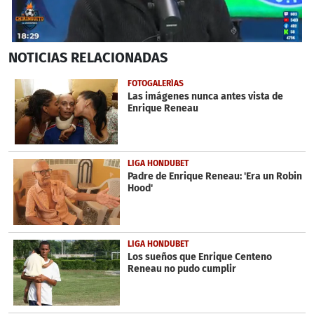
0
NOTICIAS
RELACIONADAS
seconds
of
2
FOTOGALERÍAS
minutes,
Las imágenes nunca antes vista de
40
Enrique Reneau
seconds
LIGA HONDUBET
Padre de Enrique Reneau: 'Era un Robin
Hood'
LIGA HONDUBET
Los sueños que Enrique Centeno
Reneau no pudo cumplir