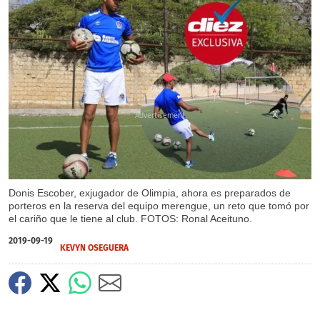
X
X
X
X
X
Donis Escober, exjugador de Olimpia, ahora es preparados de
porteros en la reserva del equipo merengue, un reto que tomó por
el cariño que le tiene al club. FOTOS: Ronal Aceituno.
2019-09-19
KEVYN OSEGUERA