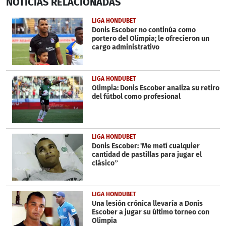
NOTICIAS
RELACIONADAS
seconds
of
43
LIGA HONDUBET
seconds
Donis Escober no continúa como
portero del Olimpia; le ofrecieron un
cargo administrativo
LIGA HONDUBET
Olimpia: Donis Escober analiza su retiro
del fútbol como profesional
LIGA HONDUBET
Donis Escober: 'Me metí cualquier
cantidad de pastillas para jugar el
clásico”
LIGA HONDUBET
Una lesión crónica llevaría a Donis
Escober a jugar su último torneo con
Olimpia