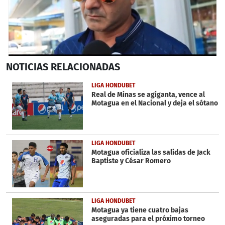
0
NOTICIAS
RELACIONADAS
seconds
of
2
LIGA HONDUBET
minutes,
Real de Minas se agiganta, vence al
8
Motagua en el Nacional y deja el sótano
seconds
LIGA HONDUBET
Motagua oficializa las salidas de Jack
Baptiste y César Romero
LIGA HONDUBET
Motagua ya tiene cuatro bajas
aseguradas para el próximo torneo