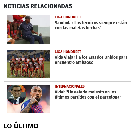
0
NOTICIAS
RELACIONADAS
seconds
of
37
LIGA HONDUBET
seconds
Sambulá: 'Los técnicos siempre están
con las maletas hechas'
LIGA HONDUBET
Vida viajará a los Estados Unidos para
encuentro amistoso
INTERNACIONALES
Vidal: ''He estado molesto en los
últimos partidos con el Barcelona''
LO ÚLTIMO