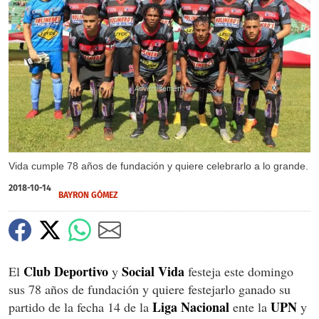
X
X
Vida cumple 78 años de fundación y quiere celebrarlo a lo grande.
2018-10-14
BAYRON GÓMEZ
Club Deportivo
Social Vida
El
y
festeja este domingo
sus 78 años de fundación y quiere festejarlo ganado su
Liga Nacional
UPN
partido de la fecha 14 de la
ente la
y