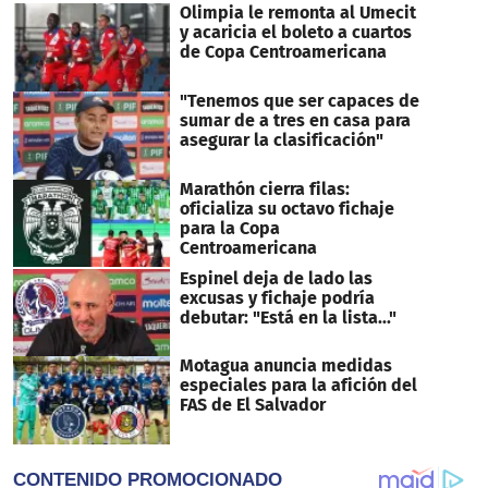
Olimpia le remonta al Umecit
y acaricia el boleto a cuartos
de Copa Centroamericana
"Tenemos que ser capaces de
sumar de a tres en casa para
asegurar la clasificación"
Marathón cierra filas:
oficializa su octavo fichaje
para la Copa
Centroamericana
Espinel deja de lado las
excusas y fichaje podría
debutar: "Está en la lista..."
Motagua anuncia medidas
especiales para la afición del
FAS de El Salvador