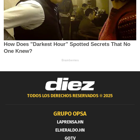
TODOS LOS DERECHOS RESERVADOS ®
2025
GRUPO OPSA
LAPRENSA.HN
ELHERALDO.HN
GOTV