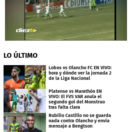
0
seconds
of
LO ÚLTIMO
33
seconds
Lobos vs Olancho FC EN VIVO:
hora y dónde ver la jornada 2
de la Liga Nacional
Platense vs Marathón EN
VIVO: El FVS VAR anula el
segundo gol del Monstruo
tras falta clara
Rubilio Castillo no se guarda
nada contra Olancho y envía
mensaje a Bengtson