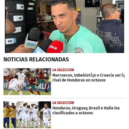
0
NOTICIAS
RELACIONADAS
seconds
of
3
LA SELECCIÓN
minutes,
Marruecos, UzbekistÃ¡n o Croacia serÃ¡
43
rival de Honduras en octavos
seconds
LA SELECCIÓN
Honduras, Uruguay, Brasil e Italia los
clasificados a octavos