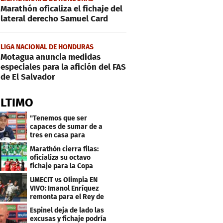
Marathón oficaliza el fichaje del
lateral derecho Samuel Card
LIGA NACIONAL DE HONDURAS
Motagua anuncia medidas
especiales para la afición del FAS
de El Salvador
ÚLTIMO
"Tenemos que ser
capaces de sumar de a
tres en casa para
asegurar la
Marathón cierra filas:
clasificación"
oficializa su octavo
fichaje para la Copa
Centroamericana
UMECIT vs Olimpia EN
VIVO: Imanol Enríquez
remonta para el Rey de
Copas en Panamá
Espinel deja de lado las
excusas y fichaje podría