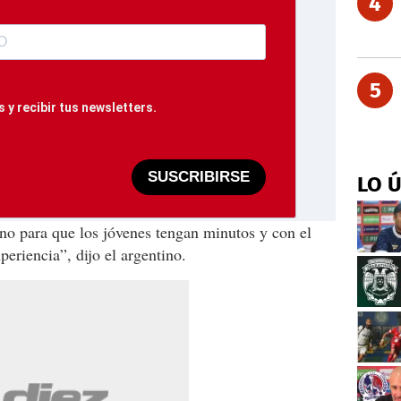
4
5
 y recibir tus newsletters.
SUSCRIBIRSE
LO 
eno para que los jóvenes tengan minutos y con el
eriencia”, dijo el argentino.