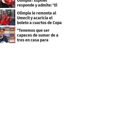
Olimpia? Espinel
responde y admite: "El
resultado fue corto"
Olimpia le remonta al
Umecit y acaricia el
boleto a cuartos de Copa
Centroamericana
"Tenemos que ser
capaces de sumar de a
tres en casa para
asegurar la
clasificación"