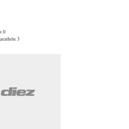
n 0
arathón 3