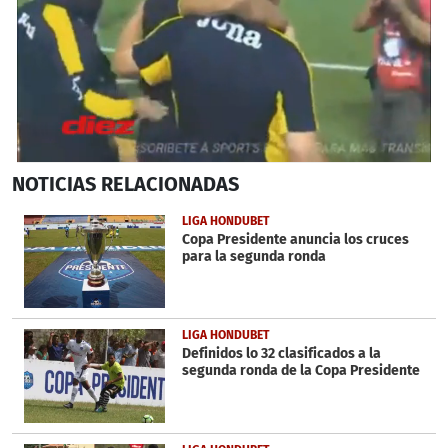
0
NOTICIAS
RELACIONADAS
seconds
of
3
LIGA HONDUBET
minutes,
Copa Presidente anuncia los cruces
33
para la segunda ronda
seconds
LIGA HONDUBET
Definidos lo 32 clasificados a la
segunda ronda de la Copa Presidente