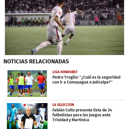
0
NOTICIAS
RELACIONADAS
seconds
of
25
LIGA HONDUBET
seconds
Pedro Troglio: “¿Cuál es la seguridad
con ir a Comayagua o Juticalpa?”
LA SELECCIÓN
Fabián Coito presenta lista de 24
futbolistas para los juegos ante
Trinidad y Martinica