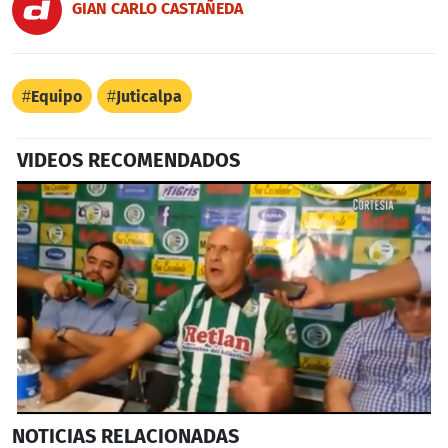
GIAN CARLO CASTAÑEDA
Equipo
Juticalpa
VIDEOS RECOMENDADOS
0
NOTICIAS
RELACIONADAS
seconds