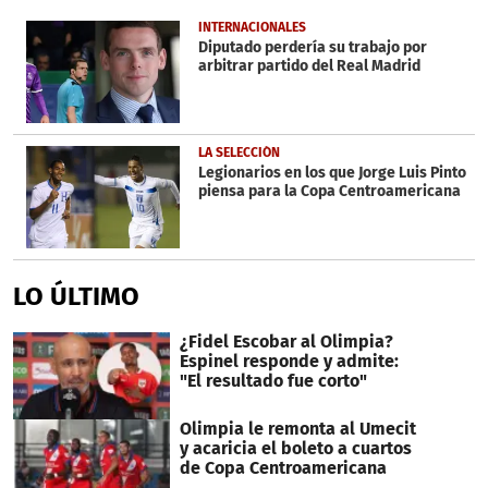
of
1
INTERNACIONALES
minute,
Diputado perdería su trabajo por
57
arbitrar partido del Real Madrid
seconds
LA SELECCIÓN
Legionarios en los que Jorge Luis Pinto
piensa para la Copa Centroamericana
LO ÚLTIMO
¿Fidel Escobar al Olimpia?
Espinel responde y admite:
"El resultado fue corto"
Olimpia le remonta al Umecit
y acaricia el boleto a cuartos
de Copa Centroamericana