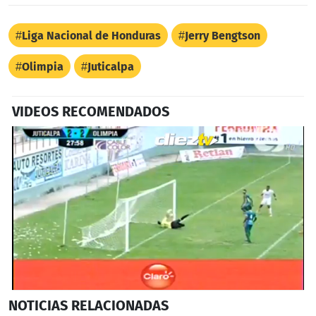
Liga Nacional de Honduras
Jerry Bengtson
Olimpia
Juticalpa
VIDEOS RECOMENDADOS
0
NOTICIAS
RELACIONADAS
seconds