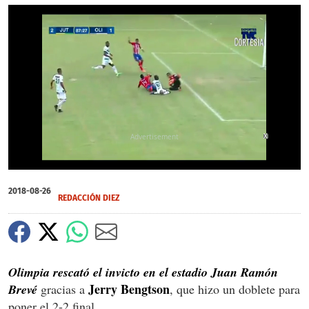
X
0
of
2018-08-26
1
REDACCIÓN DIEZ
minute,
10
seconds
Olimpia rescató el invicto en el estadio Juan Ramón
Jerry Bengtson
Brevé
gracias a
, que hizo un doblete para
poner el 2-2 final.