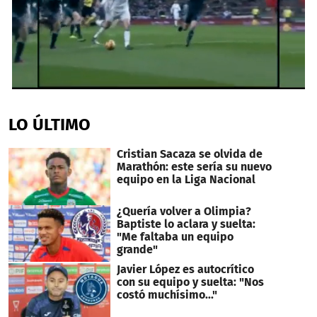
0
seconds
of
LO ÚLTIMO
1
minute,
23
Cristian Sacaza se olvida de
seconds
Marathón: este sería su nuevo
equipo en la Liga Nacional
¿Quería volver a Olimpia?
Baptiste lo aclara y suelta:
"Me faltaba un equipo
grande"
Javier López es autocrítico
con su equipo y suelta: "Nos
costó muchísimo..."