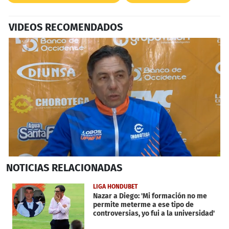
VIDEOS RECOMENDADOS
0
NOTICIAS
RELACIONADAS
seconds
of
1
LIGA HONDUBET
minute,
Nazar a Diego: 'Mi formación no me
17
permite meterme a ese tipo de
seconds
controversias, yo fui a la universidad'