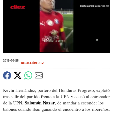
X
0
of
2019-09-28
1
REDACCIÓN DIEZ
minute,
6
seconds
Kevin Hernández, portero del Honduras Progreso, explotó
tras salir del partido frente a la UPN y acusó al entrenador
Salomón Nazar
de la UPN,
, de mandar a esconder los
balones cuando iban ganando el encuentro a los ribereños.