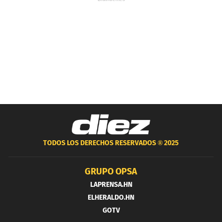
TODOS LOS DERECHOS RESERVADOS ®
2025
GRUPO OPSA
LAPRENSA.HN
ELHERALDO.HN
GOTV