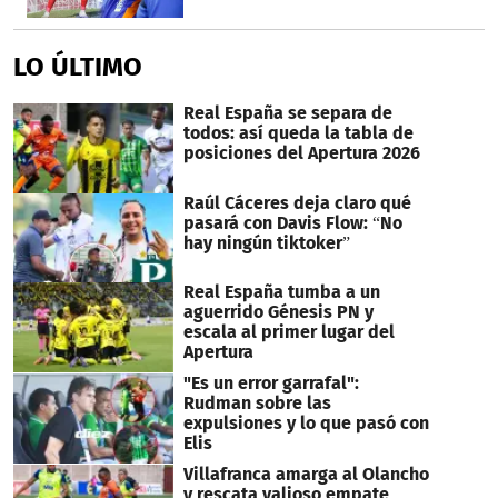
LO ÚLTIMO
Real España se separa de
todos: así queda la tabla de
posiciones del Apertura 2026
Raúl Cáceres deja claro qué
pasará con Davis Flow: “No
hay ningún tiktoker”
Real España tumba a un
aguerrido Génesis PN y
escala al primer lugar del
Apertura
"Es un error garrafal":
Rudman sobre las
expulsiones y lo que pasó con
Elis
Villafranca amarga al Olancho
y rescata valioso empate