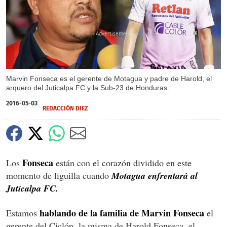
X
X
X
Marvin Fonseca es el gerente de Motagua y padre de Harold, el
arquero del Juticalpa FC y la Sub-23 de Honduras.
2016-05-03
REDACCIÓN DIEZ
Fonseca
Los
están con el corazón dividido en este
momento de liguilla cuando
Motagua enfrentará al
Juticalpa FC.
hablando de la familia de Marvin Fonseca
Estamos
el
gerente del Ciclón, la misma de Harold Fonseca, el