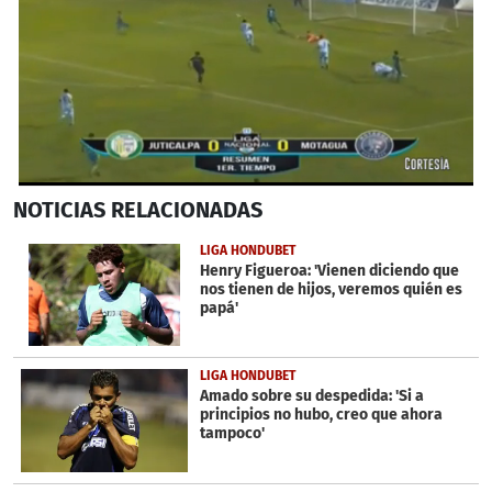
0
NOTICIAS
RELACIONADAS
seconds
of
1
LIGA HONDUBET
minute,
Henry Figueroa: 'Vienen diciendo que
48
nos tienen de hijos, veremos quién es
seconds
papá'
LIGA HONDUBET
Amado sobre su despedida: 'Si a
principios no hubo, creo que ahora
tampoco'