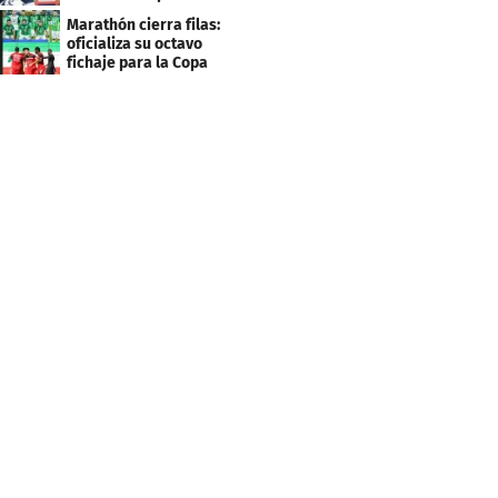
asegurar la
Marathón cierra filas:
clasificación"
oficializa su octavo
fichaje para la Copa
Centroamericana