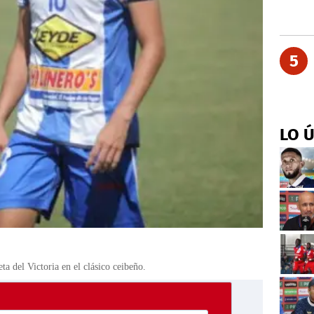
5
LO 
a del Victoria en el clásico ceibeño.