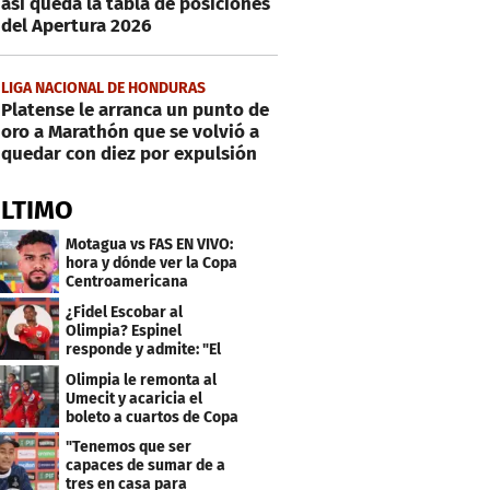
así queda la tabla de posiciones
del Apertura 2026
LIGA NACIONAL DE HONDURAS
Platense le arranca un punto de
oro a Marathón que se volvió a
quedar con diez por expulsión
ÚLTIMO
Motagua vs FAS EN VIVO:
hora y dónde ver la Copa
Centroamericana
¿Fidel Escobar al
Olimpia? Espinel
responde y admite: "El
resultado fue corto"
Olimpia le remonta al
Umecit y acaricia el
boleto a cuartos de Copa
Centroamericana
"Tenemos que ser
capaces de sumar de a
tres en casa para