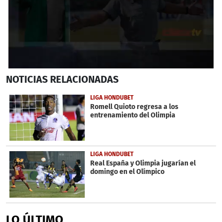
0
NOTICIAS
RELACIONADAS
seconds
of
3
LIGA HONDUBET
minutes,
Romell Quioto regresa a los
26
entrenamiento del Olimpia
seconds
LIGA HONDUBET
Real España y Olimpia jugarían el
domingo en el Olímpico
LO ÚLTIMO