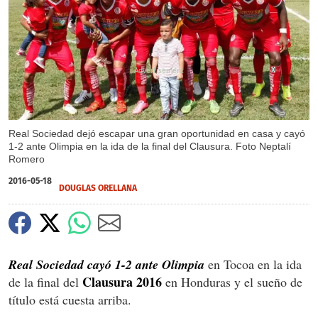
X
X
X
Real Sociedad dejó escapar una gran oportunidad en casa y cayó
1-2 ante Olimpia en la ida de la final del Clausura. Foto Neptalí
Romero
2016-05-18
DOUGLAS ORELLANA
Real Sociedad cayó 1-2 ante Olimpia
en Tocoa en la ida
Clausura 2016
de la final del
en Honduras y el sueño de
título está cuesta arriba.