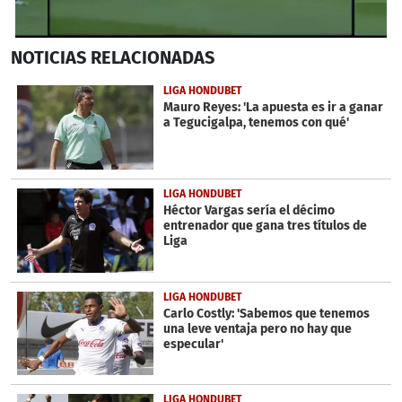
0
NOTICIAS
RELACIONADAS
seconds
of
1
LIGA HONDUBET
minute,
Mauro Reyes: 'La apuesta es ir a ganar
23
a Tegucigalpa, tenemos con qué'
seconds
LIGA HONDUBET
Héctor Vargas sería el décimo
entrenador que gana tres títulos de
Liga
LIGA HONDUBET
Carlo Costly: 'Sabemos que tenemos
una leve ventaja pero no hay que
especular'
LIGA HONDUBET