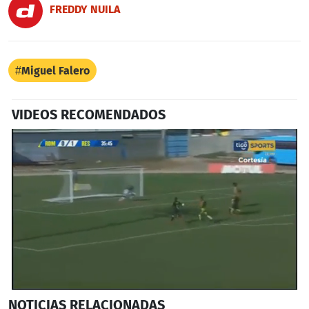
FREDDY NUILA
Miguel Falero
VIDEOS RECOMENDADOS
0
NOTICIAS
RELACIONADAS
seconds