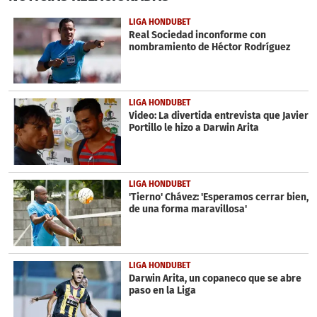
of
1
LIGA HONDUBET
minute,
Real Sociedad inconforme con
55
nombramiento de Héctor Rodríguez
seconds
LIGA HONDUBET
Video: La divertida entrevista que Javier
Portillo le hizo a Darwin Arita
LIGA HONDUBET
'Tierno' Chávez: 'Esperamos cerrar bien,
de una forma maravillosa'
LIGA HONDUBET
Darwin Arita, un copaneco que se abre
paso en la Liga