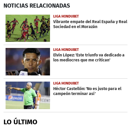
0
NOTICIAS
RELACIONADAS
seconds
of
1
LIGA HONDUBET
minute,
Vibrante empate del Real España y Real
42
Sociedad en el Morazán
seconds
LIGA HONDUBET
Elvin López: 'Este triunfo va dedicado a
los mediocres que me critican'
LIGA HONDUBET
Héctor Castellón: 'No es justo para el
campeón terminar así'
LO ÚLTIMO