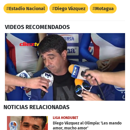
Estadio Nacional
Diego Vázquez
Motagua
VIDEOS RECOMENDADOS
0
NOTICIAS
RELACIONADAS
seconds
of
33
LIGA HONDUBET
seconds
Diego Vázquez al Olimpia: 'Les mando
amor, mucho amor'