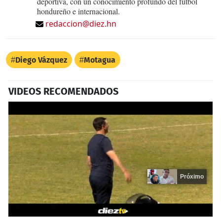
deportiva, con un conocimiento profundo del fútbol
hondureño e internacional.
redaccion@diez.hn
Diego Vázquez
Motagua
VIDEOS RECOMENDADOS
Próximo
0