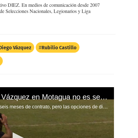
ortivo DIEZ. En medios de comunicación desde 2007
 de Selecciones Nacionales, Legionarios y Liga
Diego Vázquez
Rubilio Castillo
Continuidad de Diego Vázquez en Motagua no es segura
Al técnico de Motagua le restan seis meses de contrato, pero las opciones de dirigir a la Selección Nacional o al Herediano podrían cambiar su futuro