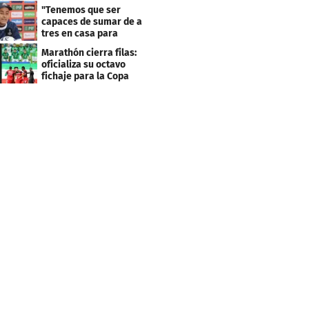
Centroamericana
"Tenemos que ser
capaces de sumar de a
tres en casa para
asegurar la
Marathón cierra filas:
clasificación"
oficializa su octavo
fichaje para la Copa
Centroamericana