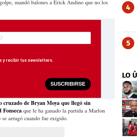
agolpe, mandó balones a Erick Andino que no los
4
5
 y recibir tus newsletters.
LO 
SUSCRIBIRSE
o cruzado de Bryan Moya que llegó sin
d Fonseca
que le ha ganado la partida a Marlon
o se arrugó cuando fue exigido.