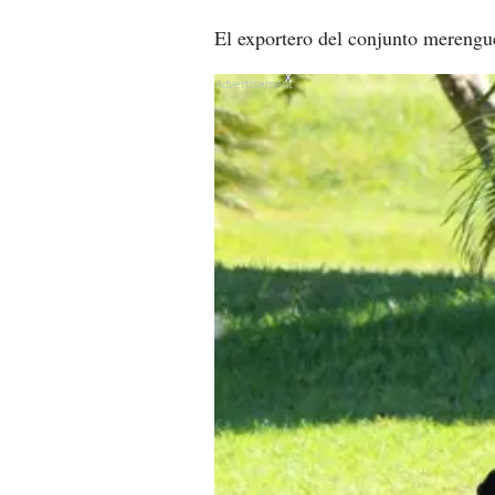
El exportero del conjunto merengue
X
X