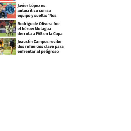
faltaba un equipo
Javier López es
grande"
autocrítico con su
equipo y suelta: "Nos
costó muchísimo..."
Rodrigo de Olivera fue
el héroe: Motagua
derrota a FAS en la Copa
Centroamericana
Jeaustin Campos recibe
dos refuerzos clave para
enfrentar al peligroso
Génesis FC