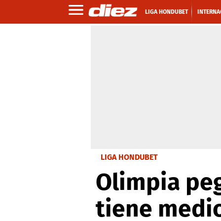
LIGA HONDUBET
INTERNA
LIGA HONDUBET
Olimpia peg
tiene medio