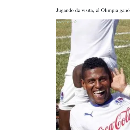
Jugando de visita, el Olimpia ganó
X
X