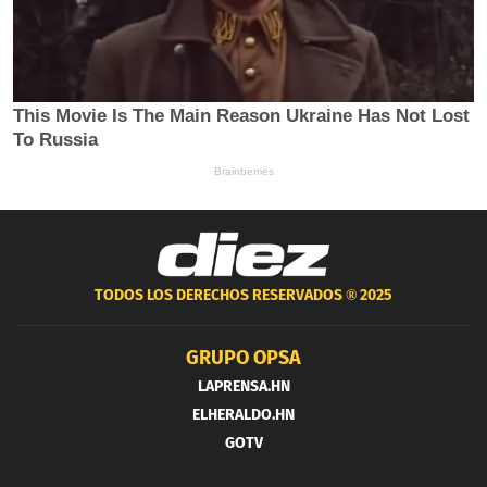
TODOS LOS DERECHOS RESERVADOS ®
2025
GRUPO OPSA
LAPRENSA.HN
ELHERALDO.HN
GOTV