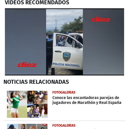
VIDEOS RECOMENDADOS
0
NOTICIAS
RELACIONADAS
seconds
of
29
FOTOGALERÍAS
seconds
Conoce las encantadoras parejas de
jugadores de Marathón y Real España
FOTOGALERÍAS