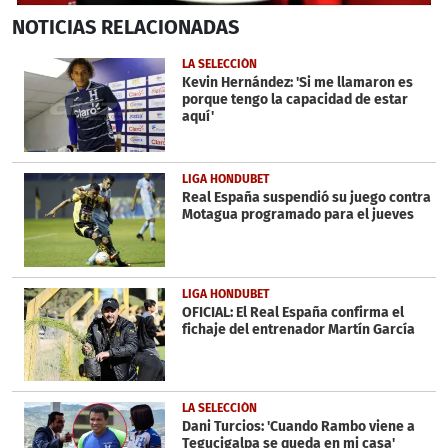
0
NOTICIAS
RELACIONADAS
seconds
of
17
LA SELECCIÓN
minutes,
Kevin Hernández: 'Si me llamaron es
49
porque tengo la capacidad de estar
seconds
aquí'
LIGA HONDUBET
Real España suspendió su juego contra
Motagua programado para el jueves
LIGA HONDUBET
OFICIAL: El Real España confirma el
fichaje del entrenador Martín García
LA SELECCIÓN
Dani Turcios: 'Cuando Rambo viene a
Tegucigalpa se queda en mi casa'