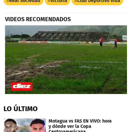
Real Sociedad
Victoria
Club Deportivo Vida
VIDEOS RECOMENDADOS
0
seconds
of
LO ÚLTIMO
3
minutes,
3
Motagua vs FAS EN VIVO: hora
seconds
y dónde ver la Copa
Centroamericana