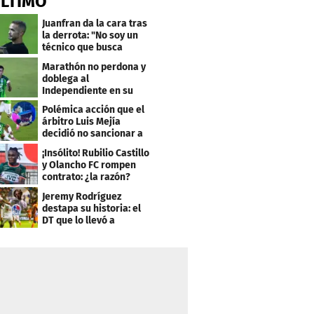
ÚLTIMO
Juanfran da la cara tras
la derrota: "No soy un
técnico que busca
excusas"
Marathón no perdona y
doblega al
Independiente en su
bienvenida a primera
Polémica acción que el
árbitro Luis Mejía
decidió no sancionar a
Independiente
¡Insólito! Rubilio Castillo
y Olancho FC rompen
contrato: ¿la razón?
Jeremy Rodríguez
destapa su historia: el
DT que lo llevó a
Olimpia, ídolo y sus
metas