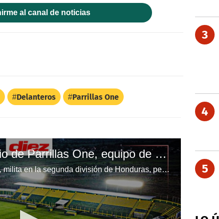
irme al canal de noticias
3
Delanteros
Parrillas One
4
El espectacular estadio de Parrillas One, equipo de segunda división
5
El club de La Lima, Parillas One, milita en la segunda división de Honduras, pero su estadio es un lujo total. Los Parrilleros son un digno ejemplo