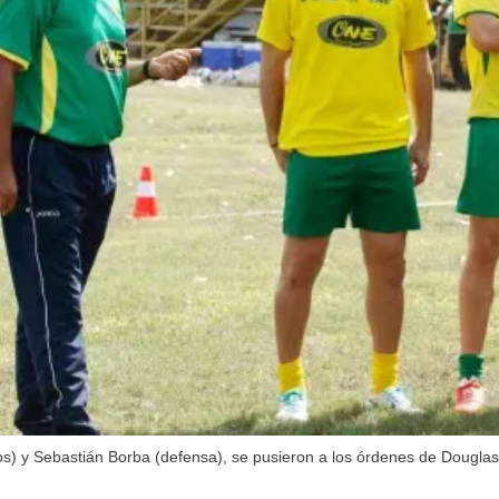
ros) y Sebastián Borba (defensa), se pusieron a los órdenes de Dougla