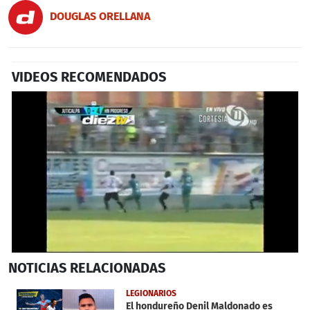
DOUGLAS ORELLANA
VIDEOS RECOMENDADOS
0
NOTICIAS
RELACIONADAS
seconds
of
27
LEGIONARIOS
seconds
El hondureño Denil Maldonado es