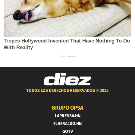
TODOS LOS DERECHOS RESERVADOS ®
2025
GRUPO OPSA
LAPRENSA.HN
ELHERALDO.HN
GOTV