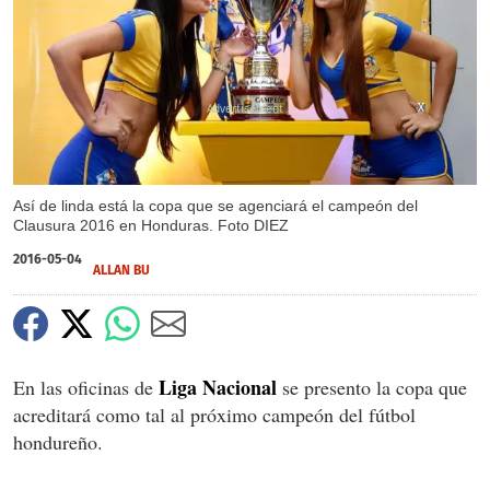
X
X
X
X
Así de linda está la copa que se agenciará el campeón del
Clausura 2016 en Honduras. Foto DIEZ
2016-05-04
ALLAN BU
Liga Nacional
En las oficinas de
se presento la copa que
acreditará como tal al próximo campeón del fútbol
hondureño.