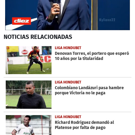
0
NOTICIAS
RELACIONADAS
seconds
of
4
LIGA HONDUBET
minutes,
Denovan Torres, el portero que esperó
1
10 años por la titularidad
second
LIGA HONDUBET
Colombiano Landázuri pasa hambre
porque Victoria no le paga
LIGA HONDUBET
Richard Rodríguez demandó al
Platense por falta de pago