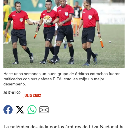
X
X
Hace unas semanas un buen grupo de árbitros catrachos fueron
ratificados con sus gafetes FIFA, esto les exije un mejor
desempeño.
2017-01-29
JULIO CRUZ
La polémica desatada por los árbitros de Liga Nacional ha