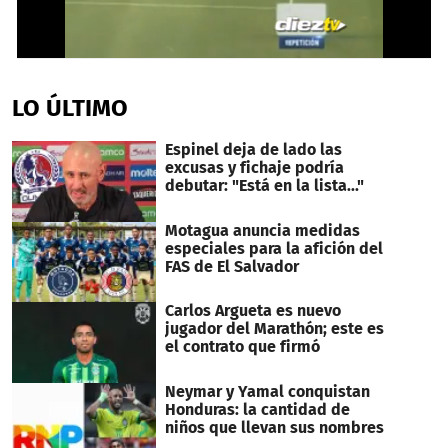
0
seconds
of
LO ÚLTIMO
43
seconds
Espinel deja de lado las
excusas y fichaje podría
debutar: "Está en la lista..."
Motagua anuncia medidas
especiales para la afición del
FAS de El Salvador
Carlos Argueta es nuevo
jugador del Marathón; este es
el contrato que firmó
Neymar y Yamal conquistan
Honduras: la cantidad de
niños que llevan sus nombres