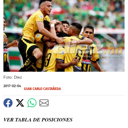
X
X
X
Foto: Diez
2017-02-04
GIAN CARLO CASTAÑEDA
VER TABLA DE POSICIONES