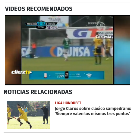
VIDEOS RECOMENDADOS
0
NOTICIAS
RELACIONADAS
seconds
of
24
LIGA HONDUBET
seconds
Jorge Claros sobre clásico sampedrano:
'Siempre valen los mismos tres puntos'