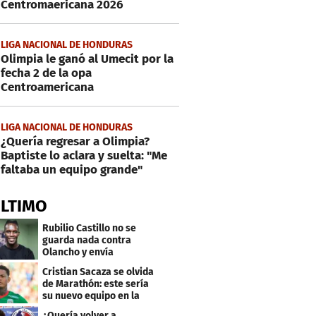
Centromaericana 2026
LIGA NACIONAL DE HONDURAS
Olimpia le ganó al Umecit por la
fecha 2 de la opa
Centroamericana
LIGA NACIONAL DE HONDURAS
¿Quería regresar a Olimpia?
Baptiste lo aclara y suelta: "Me
faltaba un equipo grande"
ÚLTIMO
Rubilio Castillo no se
guarda nada contra
Olancho y envía
mensaje a Bengtson
Cristian Sacaza se olvida
de Marathón: este sería
su nuevo equipo en la
Liga Nacional
¿Quería volver a