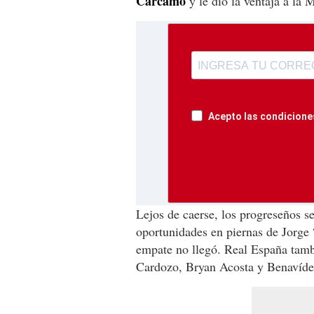
Cárcamo
y le dio la ventaja a la 
Acepto las condiciones
Lejos de caerse, los progreseños se
oportunidades en piernas de Jorg
empate no llegó. Real España tamb
Cardozo, Bryan Acosta y Benavíde