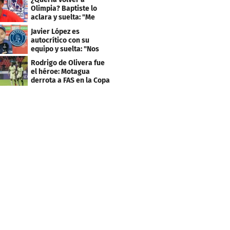
Olimpia? Baptiste lo
aclara y suelta: "Me
faltaba un equipo
Javier López es
grande"
autocrítico con su
equipo y suelta: "Nos
costó muchísimo..."
Rodrigo de Olivera fue
el héroe: Motagua
derrota a FAS en la Copa
Centroamericana