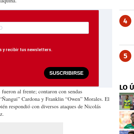
Máquina.
4
 y recibir tus newsletters.
5
SUSCRIBIRSE
LO 
 fueron al frente; contaron con sendas
e “Ñangui” Cardona y Franklin “Owen” Morales. El
ién respondió con diversos ataques de Nicolás
z.