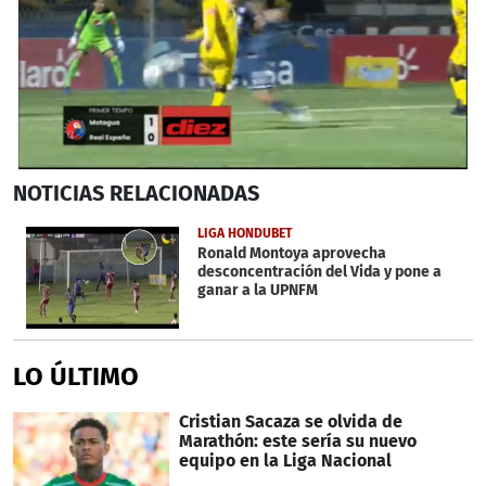
0
NOTICIAS
RELACIONADAS
seconds
of
1
LIGA HONDUBET
minute,
Ronald Montoya aprovecha
34
desconcentración del Vida y pone a
seconds
ganar a la UPNFM
LO ÚLTIMO
Cristian Sacaza se olvida de
Marathón: este sería su nuevo
equipo en la Liga Nacional