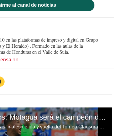
irme al canal de noticias
10 en las plataformas de impreso y digital en Grupo
y El Heraldo) . Formado en las aulas de la
a de Honduras en el Valle de Sula.
rensa.hn
d
En boca de aficionados: Motagua será el campeón del Torneo Clausura
A pocos días de los partidos de las finales de ida y vuelta del Torneo Clausura que tiene a Motagua y Marathón como protagonistas, los aficionados capitalinos han dado sus pronósticos sobre su favorito a levantar el título.