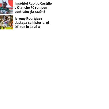
Independiente
¡Insólito! Rubilio Castillo
y Olancho FC rompen
contrato: ¿la razón?
Jeremy Rodríguez
destapa su historia: el
DT que lo llevó a
Olimpia, ídolo y sus
metas