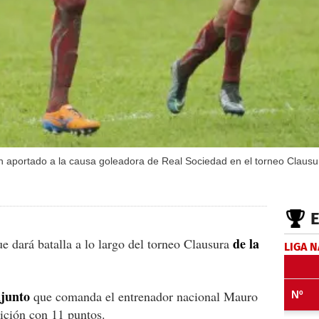
an aportado a la causa goleadora de Real Sociedad en el torneo Clausu
de la
 dará batalla a lo largo del torneo Clausura
LIGA 
njunto
que comanda el entrenador nacional Mauro
ición con 11 puntos.