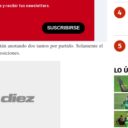
 y recibir tus newsletters.
4
SUSCRIBIRSE
án anotando dos tantos por partido. Solamente el
5
osiciones.
LO 