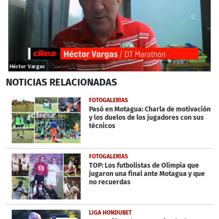
0
NOTICIAS
RELACIONADAS
seconds
of
2
FOTOGALERÍAS
minutes,
Pasó en Motagua: Charla de motivación
58
y los duelos de los jugadores con sus
seconds
técnicos
FOTOGALERÍAS
TOP: Los futbolistas de Olimpia que
jugaron una final ante Motagua y que
no recuerdas
LIGA HONDUBET