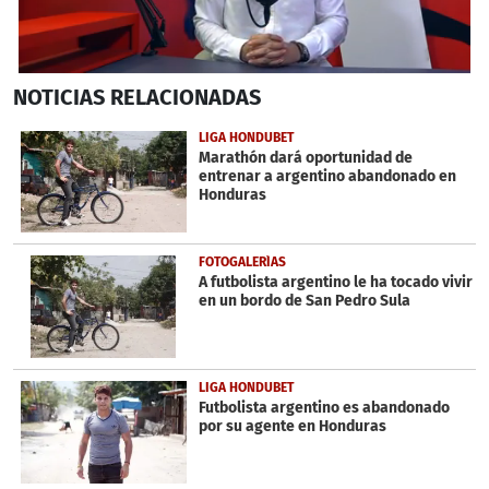
0
NOTICIAS
RELACIONADAS
seconds
of
7
LIGA HONDUBET
minutes,
Marathón dará oportunidad de
45
entrenar a argentino abandonado en
seconds
Honduras
FOTOGALERÍAS
A futbolista argentino le ha tocado vivir
en un bordo de San Pedro Sula
LIGA HONDUBET
Futbolista argentino es abandonado
por su agente en Honduras