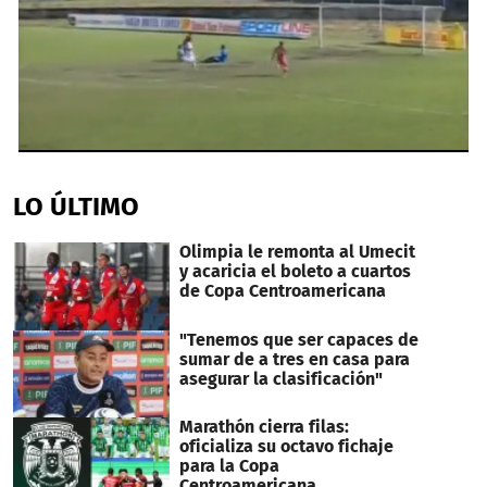
1
second
of
LO ÚLTIMO
31
seconds
Olimpia le remonta al Umecit
y acaricia el boleto a cuartos
de Copa Centroamericana
"Tenemos que ser capaces de
sumar de a tres en casa para
asegurar la clasificación"
Marathón cierra filas:
oficializa su octavo fichaje
para la Copa
Centroamericana