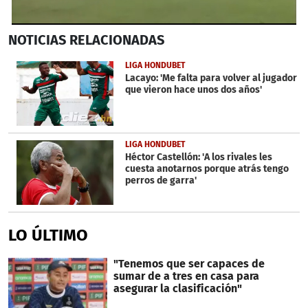
0
NOTICIAS
RELACIONADAS
seconds
of
31
LIGA HONDUBET
seconds
Lacayo: 'Me falta para volver al jugador
que vieron hace unos dos años'
LIGA HONDUBET
Héctor Castellón: 'A los rivales les
cuesta anotarnos porque atrás tengo
perros de garra'
LO ÚLTIMO
"Tenemos que ser capaces de
sumar de a tres en casa para
asegurar la clasificación"