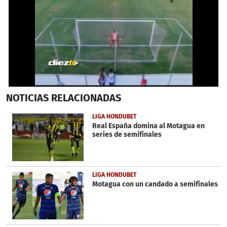
0
NOTICIAS
RELACIONADAS
seconds
of
1
LIGA HONDUBET
minute,
Real España domina al Motagua en
1
series de semifinales
second
LIGA HONDUBET
Motagua con un candado a semifinales