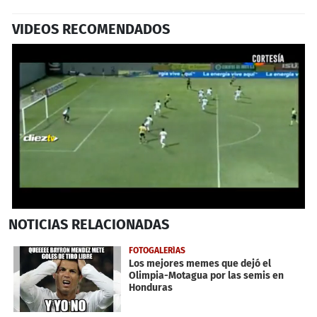
VIDEOS RECOMENDADOS
0
NOTICIAS
RELACIONADAS
seconds
of
32
FOTOGALERÍAS
seconds
Los mejores memes que dejó el
Olimpia-Motagua por las semis en
Honduras