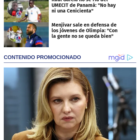
UMECIT de Panamá: "No hay
ni una Cenicienta"
Menjívar sale en defensa de
los jóvenes de Olimpia: "Con
la gente no se queda bien"