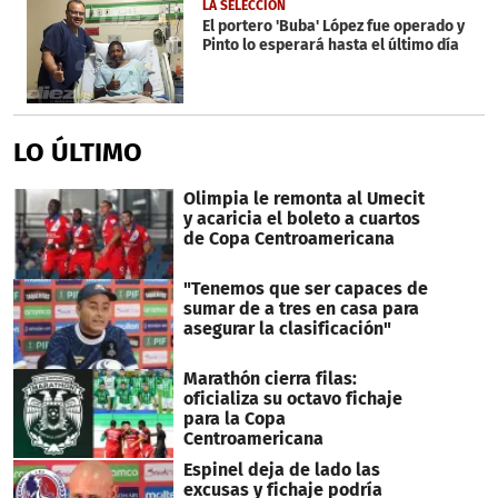
LA SELECCIÓN
El portero 'Buba' López fue operado y
Pinto lo esperará hasta el último día
LO ÚLTIMO
Olimpia le remonta al Umecit
y acaricia el boleto a cuartos
de Copa Centroamericana
"Tenemos que ser capaces de
sumar de a tres en casa para
asegurar la clasificación"
Marathón cierra filas:
oficializa su octavo fichaje
para la Copa
Centroamericana
Espinel deja de lado las
excusas y fichaje podría