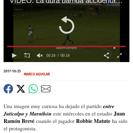
VIDEO: La dura barrida accidental de Robbie Matute contra un árbitro
X
00:16
00:16
0
seconds
2017-10-25
of
MARCO AGUILAR
0
seconds
Una imagen muy curiosa ha dejado el partido
entre
Juan
Juticalpa y Marathón
este miércoles en el estadio
Ramón Brevé
Robbie Matute
cuando el jugador
ha sido
el protagonista.