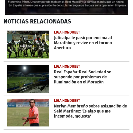
0
NOTICIAS
RELACIONADAS
seconds
of
1
LIGA HONDUBET
minute,
Juticalpa le pasó por encima al
28
Marathón y revive en el torneo
seconds
Apertura
LIGA HONDUBET
Real España-Real Sociedad se
suspende por problemas de
iluminación en el Morazán
LIGA HONDUBET
Nerlyn Membreño sobre asignación de
Saíd Martínez: 'Es algo que me
incomoda, molesta'