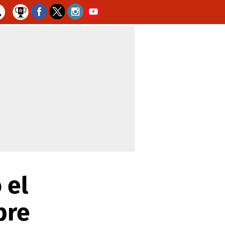
 el
bre