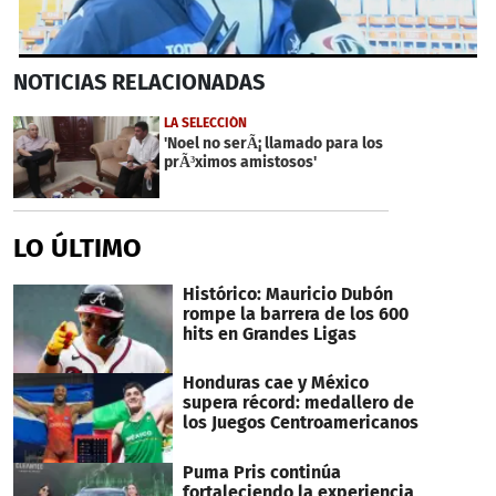
0
NOTICIAS
RELACIONADAS
seconds
of
36
LA SELECCIÓN
seconds
'Noel no serÃ¡ llamado para los
prÃ³ximos amistosos'
LO ÚLTIMO
Histórico: Mauricio Dubón
rompe la barrera de los 600
hits en Grandes Ligas
Honduras cae y México
supera récord: medallero de
los Juegos Centroamericanos
Puma Pris continúa
fortaleciendo la experiencia