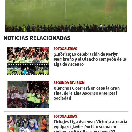
0
NOTICIAS
RELACIONADAS
seconds
of
3
FOTOGALERÍAS
minutes,
¡Eufórica¡ La celebración de Nerlyn
8
Membreño y el Olancho campeón de la
seconds
Liga de Ascenso
SEGUNDA DIVISIÓN
Olancho FC cerrará en casa la Gran
Final de la Liga Ascenso ante Real
Sociedad
FOTOGALERÍAS
Fichajes Liga Ascenso: Victoria armaría
equipazo, Javier Portillo suena en
segunda y Parrillas con nuevo DT