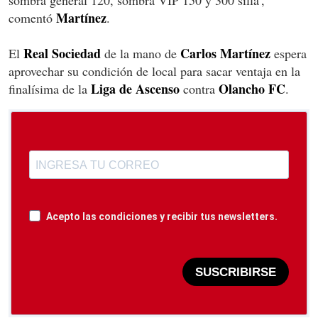
sombra general 120, sombra VIP 150 y 300 silla',
Martínez
comentó
.
Real Sociedad
Carlos Martínez
El
de la mano de
espera
aprovechar su condición de local para sacar ventaja en la
Liga de Ascenso
Olancho FC
finalísima de la
contra
.
Acepto las condiciones y recibir tus newsletters.
SUSCRIBIRSE